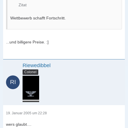
Zitat
Wettbewerb schafft Fortschritt.
...und billigere Preise. :]
Riewedibbel
Colonel
19. Januar 2005 um 22:28
wers glaubt....