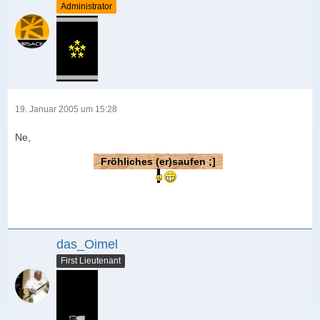
Administrator
19. Januar 2005 um 15:28
Ne,
Fröhliches (er)saufen ;]
das_Oimel
First Lieutenant