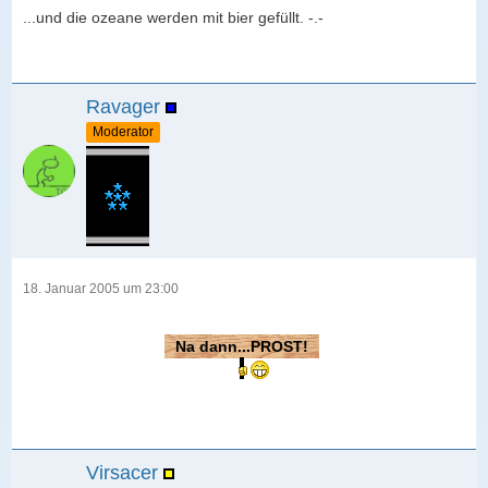
...und die ozeane werden mit bier gefüllt. -.-
Ravager
Moderator
18. Januar 2005 um 23:00
Na dann...PROST!
Virsacer