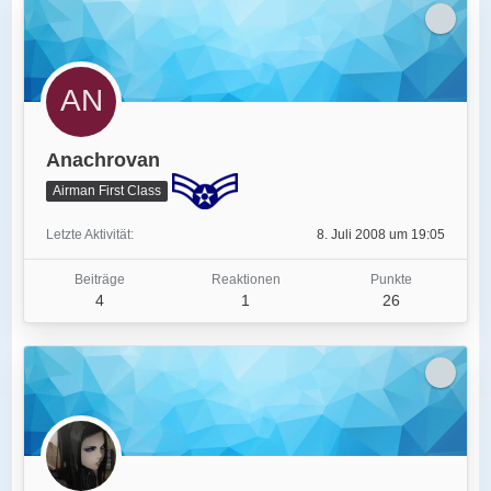
Anachrovan
Airman First Class
Letzte Aktivität
8. Juli 2008 um 19:05
Beiträge
Reaktionen
Punkte
4
1
26