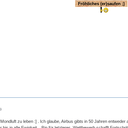
Fröhliches (er)saufen ;]
49
 Mondluft zu leben :] . Ich glaube, Airbus gibts in 50 Jahren entwede
bis in alle Ewigkeit... Bin für letzteres. Wettbewerb schafft Fortschrit