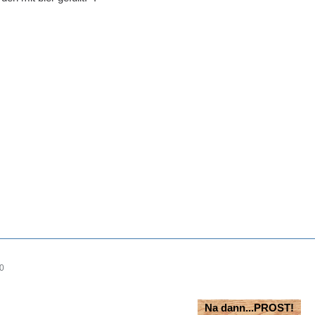
00
Na dann...PROST!