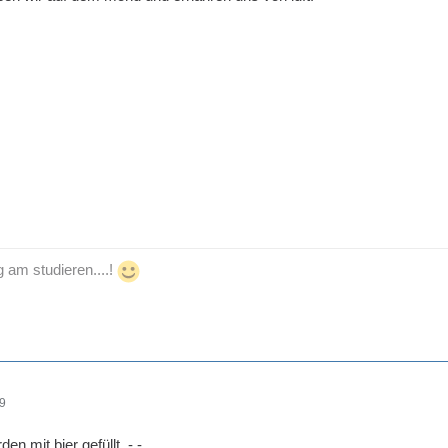
g am studieren....!
59
en mit bier gefüllt. -.-