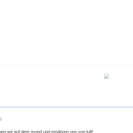
20
leben wir auf dem mond und ernähren uns von luft!