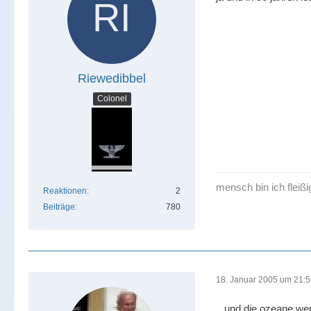
Riewedibbel
Colonel
mensch bin ich fleißi
Reaktionen
2
Beiträge
780
18. Januar 2005 um 21:
...und die ozeane werd