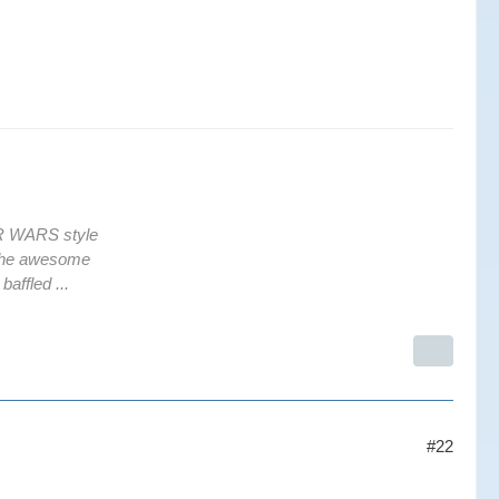
AR WARS style
s the awesome
affled ...
#22